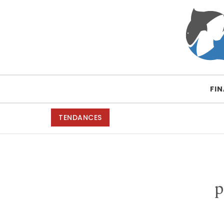
Skip to content
Requin fossiles
FI
TENDANCES
p