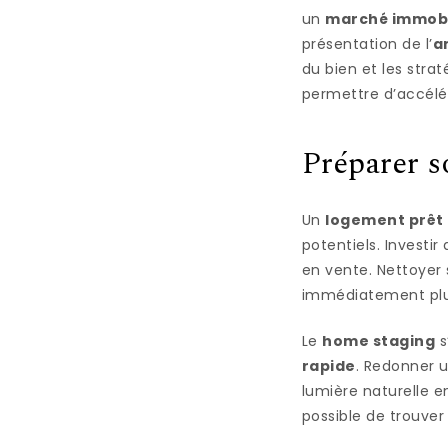
un
marché immobil
présentation de l’
a
du bien et les strat
permettre d’accélér
Préparer s
Un
logement prêt 
potentiels. Investi
en vente. Nettoyer
immédiatement plu
Le
home staging
s
rapide
. Redonner u
lumière naturelle e
possible de trouver