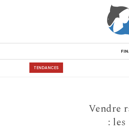
Skip to content
Requin fossiles
FI
TENDANCES
Vendre r
: le