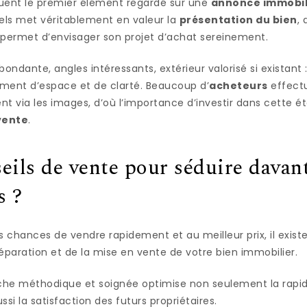
uent le premier élément regardé sur une
annonce immobil
els met véritablement en valeur la
présentation du bien
,
t permet d’envisager son projet d’achat sereinement.
bondante, angles intéressants, extérieur valorisé si existan
iment d’espace et de clarté. Beaucoup d’
acheteurs
effectu
t via les images, d’où l’importance d’investir dans cette é
vente
.
eils de vente pour séduire davan
s ?
chances de vendre rapidement et au meilleur prix, il existe 
préparation et de la mise en vente de votre bien immobilier.
he méthodique et soignée optimise non seulement la rapidi
si la satisfaction des futurs propriétaires.