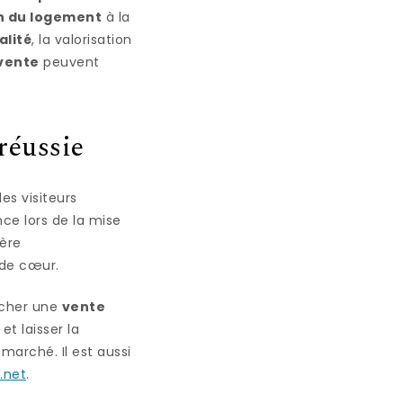
n du logement
à la
alité
, la valorisation
 vente
peuvent
réussie
es visiteurs
nce lors de la mise
ère
de cœur.
ncher une
vente
t laisser la
 marché. Il est aussi
.net
.