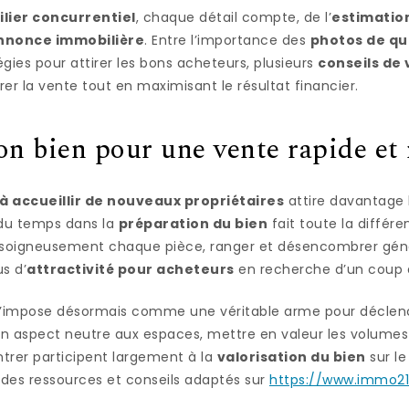
ier concurrentiel
, chaque détail compte, de l’
estimatio
nnonce immobilière
. Entre l’importance des
photos de qu
égies pour attirer les bons acheteurs, plusieurs
conseils de
er la vente tout en maximisant le résultat financier.
on bien pour une vente rapide et 
à accueillir de nouveaux propriétaires
attire davantage l
r du temps dans la
préparation du bien
fait toute la différe
 soigneusement chaque pièce, ranger et désencombrer gén
s d’
attractivité pour acheteurs
en recherche d’un coup 
’impose désormais comme une véritable arme pour décle
n aspect neutre aux espaces, mettre en valeur les volumes e
ntrer participent largement à la
valorisation du bien
sur le
 des ressources et conseils adaptés sur
https://www.immo21