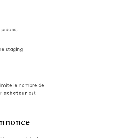
 pièces,
e staging
 limite le nombre de
ur
acheteur
est
annonce