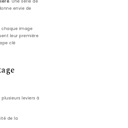
ière
. Une série de
 donne envie de
t : chaque image
ent leur première
tape clé
tage
plusieurs leviers à
té de la