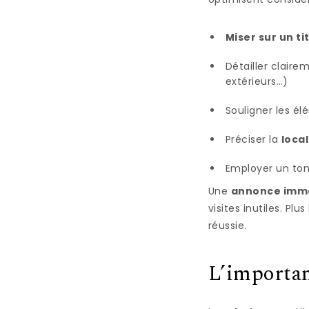
Miser sur un t
Détailler claire
extérieurs…)
Souligner les él
Préciser la
local
Employer un ton
Une
annonce immob
visites inutiles. Pl
réussie.
L’importan